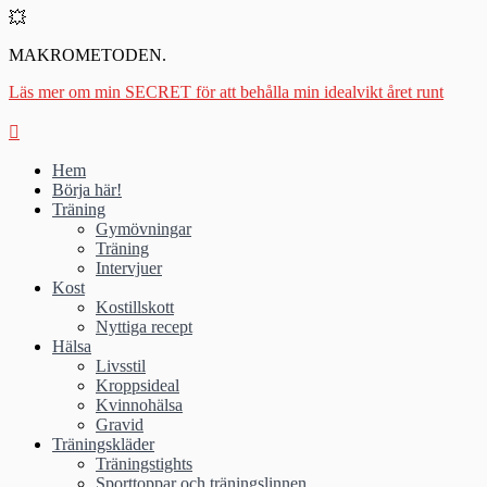
💥
MAKROMETODEN.
Läs mer om min SECRET för att behålla min idealvikt året runt
Hem
Börja här!
Träning
Gymövningar
Träning
Intervjuer
Kost
Kostillskott
Nyttiga recept
Hälsa
Livsstil
Kroppsideal
Kvinnohälsa
Gravid
Träningskläder
Träningstights
Sporttoppar och träningslinnen