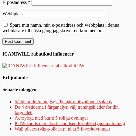
E-postadress
*
Webbplats
Spara mitt namn, min e-postadress och webbplats i denna
webbläsare till nästa gång jag skriver en kommentar.
ICANIWILL rabattkod influencer
Erbjudande
Senaste inläggen
Så hittar du träningsglädje när motivationen saknas
De 4 årstiderna i färganalys: välj träningskläder för din
färgpalett
Acroyoga med barn: 5 roliga övningar
ICIW shorts dam: bästa shortsen för olika typer av träning
Wall pilates (vägg-pilates): mina 5 favoritövningar