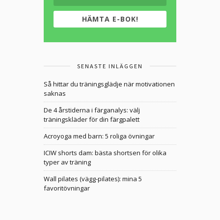
HÄMTA E-BOK!
SENASTE INLÄGGEN
Så hittar du träningsglädje när motivationen
saknas
De 4 årstiderna i färganalys: välj
träningskläder för din färgpalett
Acroyoga med barn: 5 roliga övningar
ICIW shorts dam: bästa shortsen för olika
typer av träning
Wall pilates (vägg-pilates): mina 5
favoritövningar