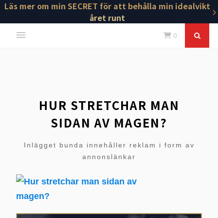
Läs mer om min SECRET för att behålla min idealvikt
året runt
0
HUR STRETCHAR MAN
SIDAN AV MAGEN?
Inlägget bunda innehåller reklam i form av
annonslänkar