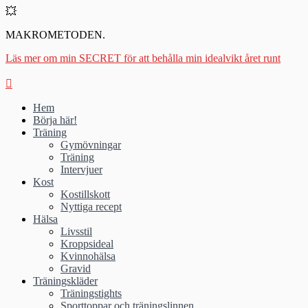
💥
MAKROMETODEN.
Läs mer om min SECRET för att behålla min idealvikt året runt
Hem
Börja här!
Träning
Gymövningar
Träning
Intervjuer
Kost
Kostillskott
Nyttiga recept
Hälsa
Livsstil
Kroppsideal
Kvinnohälsa
Gravid
Träningskläder
Träningstights
Sporttoppar och träningslinnen