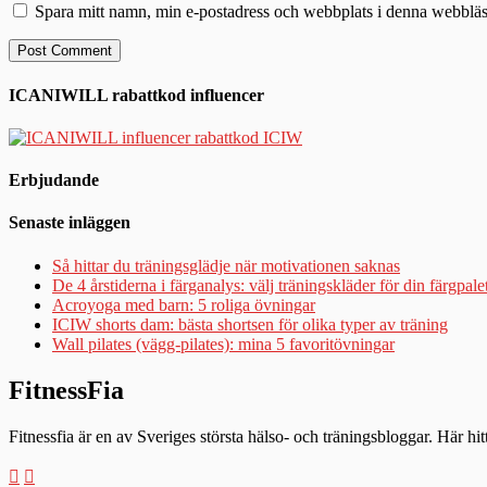
Spara mitt namn, min e-postadress och webbplats i denna webbläsa
ICANIWILL rabattkod influencer
Erbjudande
Senaste inläggen
Så hittar du träningsglädje när motivationen saknas
De 4 årstiderna i färganalys: välj träningskläder för din färgpale
Acroyoga med barn: 5 roliga övningar
ICIW shorts dam: bästa shortsen för olika typer av träning
Wall pilates (vägg-pilates): mina 5 favoritövningar
FitnessFia
Fitnessfia är en av Sveriges största hälso- och träningsbloggar. Här hi