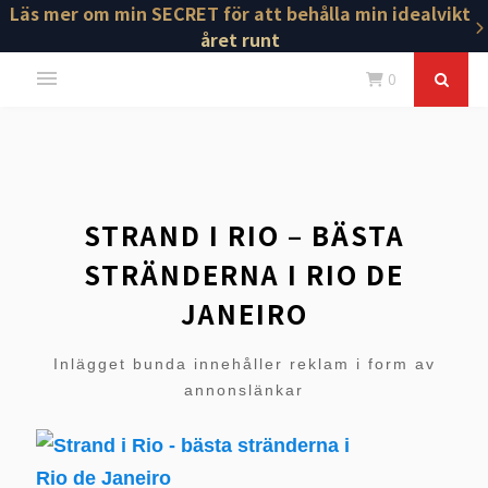
Läs mer om min SECRET för att behålla min idealvikt
året runt
0
STRAND I RIO – BÄSTA
STRÄNDERNA I RIO DE
JANEIRO
Inlägget bunda innehåller reklam i form av
annonslänkar