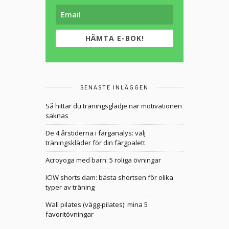
HÄMTA E-BOK!
SENASTE INLÄGGEN
Så hittar du träningsglädje när motivationen
saknas
De 4 årstiderna i färganalys: välj
träningskläder för din färgpalett
Acroyoga med barn: 5 roliga övningar
ICIW shorts dam: bästa shortsen för olika
typer av träning
Wall pilates (vägg-pilates): mina 5
favoritövningar