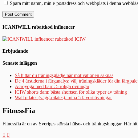
Spara mitt namn, min e-postadress och webbplats i denna webbläsa
ICANIWILL rabattkod influencer
Erbjudande
Senaste inläggen
Så hittar du träningsglädje när motivationen saknas
De 4 årstiderna i färganalys: välj träningskläder för din färgpale
Acroyoga med barn: 5 roliga övningar
ICIW shorts dam: bästa shortsen för olika typer av träning
Wall pilates (vägg-pilates): mina 5 favoritövningar
FitnessFia
Fitnessfia är en av Sveriges största hälso- och träningsbloggar. Här hi