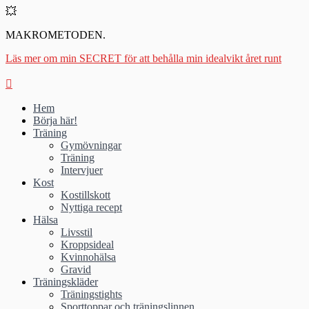
💥
MAKROMETODEN.
Läs mer om min SECRET för att behålla min idealvikt året runt
Hem
Börja här!
Träning
Gymövningar
Träning
Intervjuer
Kost
Kostillskott
Nyttiga recept
Hälsa
Livsstil
Kroppsideal
Kvinnohälsa
Gravid
Träningskläder
Träningstights
Sporttoppar och träningslinnen