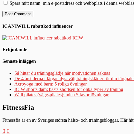
Spara mitt namn, min e-postadress och webbplats i denna webbläsa
ICANIWILL rabattkod influencer
Erbjudande
Senaste inläggen
Så hittar du träningsglädje när motivationen saknas
De 4 årstiderna i färganalys: välj träningskläder för din färgpale
Acroyoga med barn: 5 roliga övningar
ICIW shorts dam: bästa shortsen för olika typer av träning
Wall pilates (vägg-pilates): mina 5 favoritövningar
FitnessFia
Fitnessfia är en av Sveriges största hälso- och träningsbloggar. Här hi