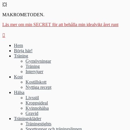
💥
MAKROMETODEN.
Läs mer om min SECRET för att behålla min idealvikt året runt
Hem
Börja här!
Träning
Gymövningar
Träning
Intervjuer
Kost
Kostillskott
Nyttiga recept
Hälsa
Livsstil
Kroppsideal
Kvinnohälsa
Gravid
Träningskläder
Träningstights
Sporttoppar och träningslinnen