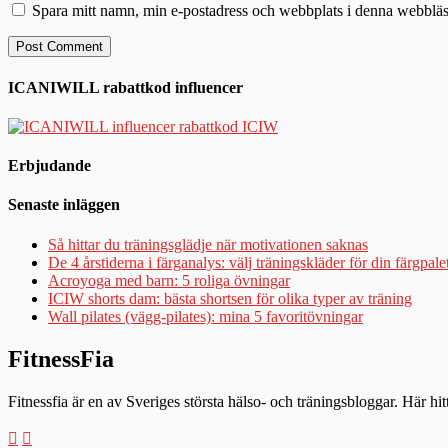
Spara mitt namn, min e-postadress och webbplats i denna webbläsa
ICANIWILL rabattkod influencer
Erbjudande
Senaste inläggen
Så hittar du träningsglädje när motivationen saknas
De 4 årstiderna i färganalys: välj träningskläder för din färgpale
Acroyoga med barn: 5 roliga övningar
ICIW shorts dam: bästa shortsen för olika typer av träning
Wall pilates (vägg-pilates): mina 5 favoritövningar
FitnessFia
Fitnessfia är en av Sveriges största hälso- och träningsbloggar. Här hi