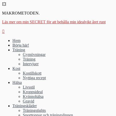
💥
MAKROMETODEN.
Läs mer om min SECRET för att behålla min idealvikt året runt
Hem
Börja här!
Träning
Gymövningar
Träning
Intervjuer
Kost
Kostillskott
Nyttiga recept
Hälsa
Livsstil
Kroppsideal
Kvinnohälsa
Gravid
Träningskläder
Träningstights
Sporttoppar och träningslinnen