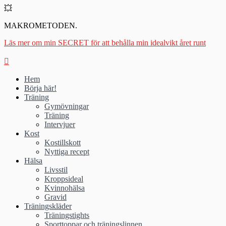
💥
MAKROMETODEN.
Läs mer om min SECRET för att behålla min idealvikt året runt
Hem
Börja här!
Träning
Gymövningar
Träning
Intervjuer
Kost
Kostillskott
Nyttiga recept
Hälsa
Livsstil
Kroppsideal
Kvinnohälsa
Gravid
Träningskläder
Träningstights
Sporttoppar och träningslinnen