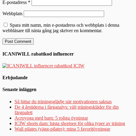
E-postadress
*
Webbplats
Spara mitt namn, min e-postadress och webbplats i denna
webbläsare till nästa gång jag skriver en kommentar.
ICANIWILL rabattkod influencer
Erbjudande
Senaste inläggen
Så hittar du träningsglädje när motivationen saknas
De 4 årstiderna i färganalys: välj träningskläder för din
färgpalett
Acroyoga med barn: 5 roliga övningar
ICIW shorts dam: bästa shortsen för olika typer av träning
Wall pilates (vägg-pilates): mina 5 favoritövningar