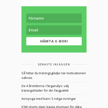
HÄMTA E-BOK!
SENASTE INLÄGGEN
Så hittar du träningsglädje när motivationen
saknas
De 4 årstiderna i färganalys: välj
träningskläder för din färgpalett
Acroyoga med barn: 5 roliga övningar
ICIW shorts dam: bästa shortsen för olika