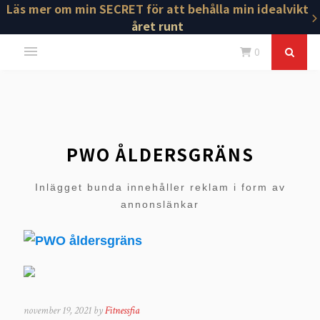
Läs mer om min SECRET för att behålla min idealvikt
året runt
0
PWO ÅLDERSGRÄNS
Inlägget bunda innehåller reklam i form av
annonslänkar
november 19, 2021 by
Fitnessfia