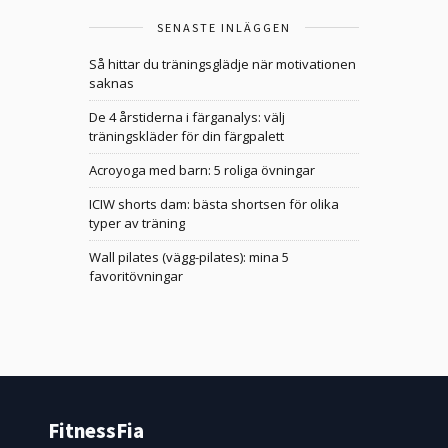
SENASTE INLÄGGEN
Så hittar du träningsglädje när motivationen
saknas
De 4 årstiderna i färganalys: välj
träningskläder för din färgpalett
Acroyoga med barn: 5 roliga övningar
ICIW shorts dam: bästa shortsen för olika
typer av träning
Wall pilates (vägg-pilates): mina 5
favoritövningar
FitnessFia