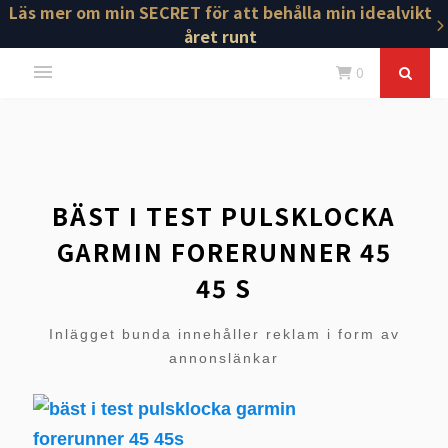
Läs mer om min SECRET för att behålla min idealvikt
året runt
0
BÄST I TEST PULSKLOCKA
GARMIN FORERUNNER 45
45 S
Inlägget bunda innehåller reklam i form av
annonslänkar