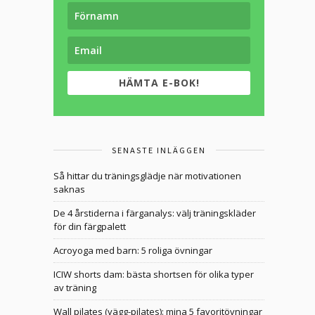
HÄMTA E-BOK!
SENASTE INLÄGGEN
Så hittar du träningsglädje när motivationen
saknas
De 4 årstiderna i färganalys: välj träningskläder
för din färgpalett
Acroyoga med barn: 5 roliga övningar
ICIW shorts dam: bästa shortsen för olika typer
av träning
Wall pilates (vägg-pilates): mina 5 favoritövningar