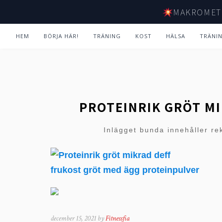
MAKROMET
HEM
BÖRJA HÄR!
TRÄNING
KOST
HÄLSA
TRÄNI
PROTEINRIK GRÖT M
Inlägget bunda innehåller re
december 15, 2021 by
Fitnessfia