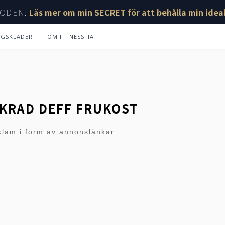
ODEN.
Läs mer om min SECRET för att behålla min ideal
NGSKLÄDER
OM FITNESSFIA
IKRAD DEFF FRUKOST
klam i form av annonslänkar