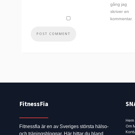
gång jag
skriver en
kommentar.
FitnessFia
SN
Hem
Om M
Fitnessfia är en av Sveriges största hälso-
Kont
och träningsbloggar. Här hittar du bland