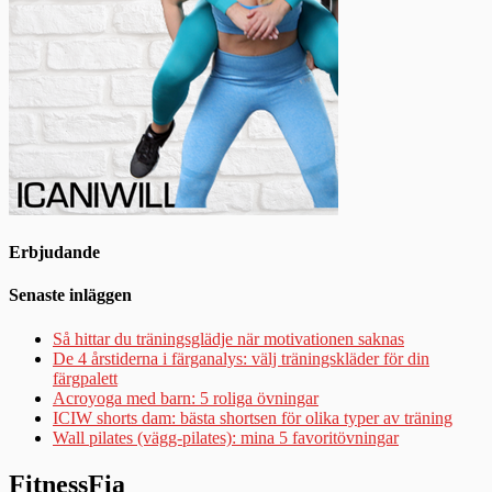
Erbjudande
Senaste inläggen
Så hittar du träningsglädje när motivationen saknas
De 4 årstiderna i färganalys: välj träningskläder för din
färgpalett
Acroyoga med barn: 5 roliga övningar
ICIW shorts dam: bästa shortsen för olika typer av träning
Wall pilates (vägg-pilates): mina 5 favoritövningar
FitnessFia