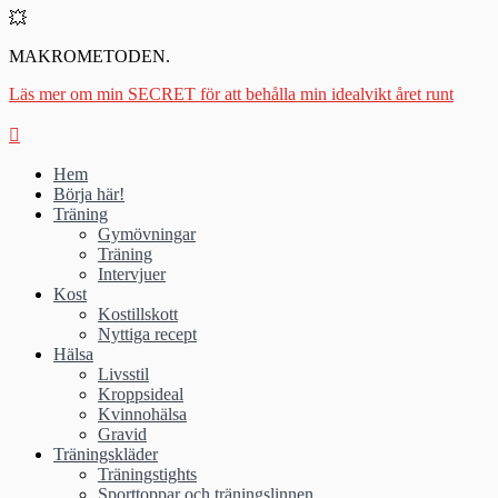
💥
MAKROMETODEN.
Läs mer om min SECRET för att behålla min idealvikt året runt
Hem
Börja här!
Träning
Gymövningar
Träning
Intervjuer
Kost
Kostillskott
Nyttiga recept
Hälsa
Livsstil
Kroppsideal
Kvinnohälsa
Gravid
Träningskläder
Träningstights
Sporttoppar och träningslinnen