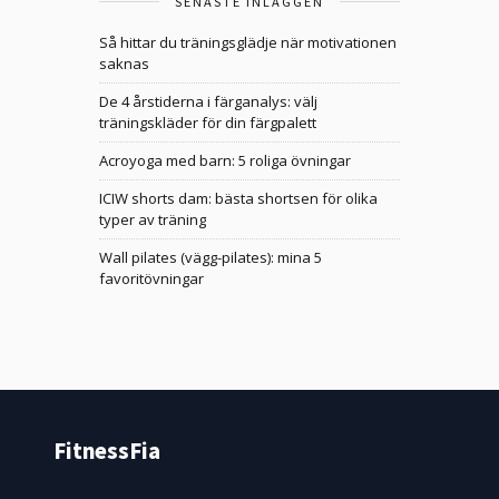
SENASTE INLÄGGEN
Så hittar du träningsglädje när motivationen
saknas
De 4 årstiderna i färganalys: välj
träningskläder för din färgpalett
Acroyoga med barn: 5 roliga övningar
ICIW shorts dam: bästa shortsen för olika
typer av träning
Wall pilates (vägg-pilates): mina 5
favoritövningar
FitnessFia