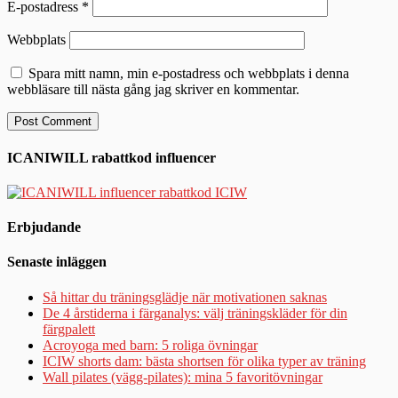
E-postadress
*
Webbplats
Spara mitt namn, min e-postadress och webbplats i denna
webbläsare till nästa gång jag skriver en kommentar.
ICANIWILL rabattkod influencer
Erbjudande
Senaste inläggen
Så hittar du träningsglädje när motivationen saknas
De 4 årstiderna i färganalys: välj träningskläder för din
färgpalett
Acroyoga med barn: 5 roliga övningar
ICIW shorts dam: bästa shortsen för olika typer av träning
Wall pilates (vägg-pilates): mina 5 favoritövningar