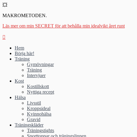
💥
MAKROMETODEN.
Läs mer om min SECRET för att behålla min idealvikt året runt
Hem
Börja här!
Träning
Gymövningar
Träning
Intervjuer
Kost
Kostillskott
Nyttiga recept
Hälsa
Livsstil
Kroppsideal
Kvinnohälsa
Gravid
Träningskläder
Träningstights
Sporttoppar och träningslinnen