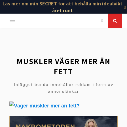
Läs mer om min SECRET för att behålla min idealvikt
året runt
0
MUSKLER VÄGER MER ÄN
FETT
Inlägget bunda innehåller reklam i form av
annonslänkar