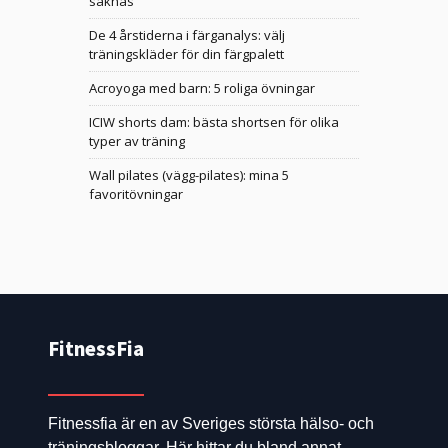
saknas
De 4 årstiderna i färganalys: välj
träningskläder för din färgpalett
Acroyoga med barn: 5 roliga övningar
ICIW shorts dam: bästa shortsen för olika
typer av träning
Wall pilates (vägg-pilates): mina 5
favoritövningar
FitnessFia
Fitnessfia är en av Sveriges största hälso- och
träningsbloggar. Här hittar du bland annat