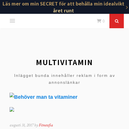
Läs mer om min SECRET för att behålla min idealvikt
året runt
0
MULTIVITAMIN
Inlägget bunda innehåller reklam i form av
annonslänkar
augusti 31, 2017 by
Fitnessfia