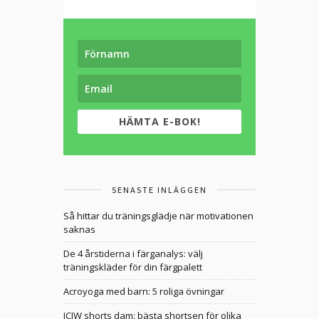
HÄMTA E-BOK!
SENASTE INLÄGGEN
Så hittar du träningsglädje när motivationen
saknas
De 4 årstiderna i färganalys: välj
träningskläder för din färgpalett
Acroyoga med barn: 5 roliga övningar
ICIW shorts dam: bästa shortsen för olika