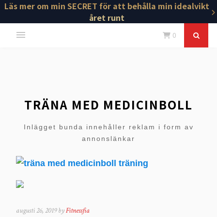
Läs mer om min SECRET för att behålla min idealvikt
året runt
0
TRÄNA MED MEDICINBOLL
Inlägget bunda innehåller reklam i form av
annonslänkar
augusti 26, 2019 by
Fitnessfia