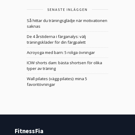
SENASTE INLÄGGEN
Så hittar du träningsglädje när motivationen
saknas
De 4 årstiderna i färganalys: välj
träningskläder för din färgpalett
Acroyoga med barn: 5 roliga övningar
ICIW shorts dam: bästa shortsen för olika
typer av träning
Wall pilates (vägg-pilates): mina 5
favoritövningar
FitnessFia