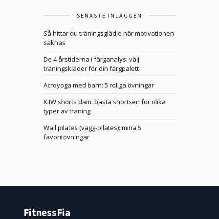
SENASTE INLÄGGEN
Så hittar du träningsglädje när motivationen
saknas
De 4 årstiderna i färganalys: välj
träningskläder för din färgpalett
Acroyoga med barn: 5 roliga övningar
ICIW shorts dam: bästa shortsen för olika
typer av träning
Wall pilates (vägg-pilates): mina 5
favoritövningar
FitnessFia