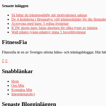
Senaste inläggen
Så hittar du träningsglädje när motivationen saknas
De 4 årstiderna i färganalys: välj träningskläder för din färgpale
Acroyoga med barn: 5 roliga övningar
ICIW shorts dam: bästa shortsen för olika typer av träning
Wall pilates (vägg-pilates): mina 5 favoritövningar
FitnessFia
Fitnessfia är en av Sveriges största hälso- och träningsbloggar. Här hi
Snabblänkar
Hem
Om Mig
Kontakta Mig
Integritetspolicy
Senaste Blogginläggen