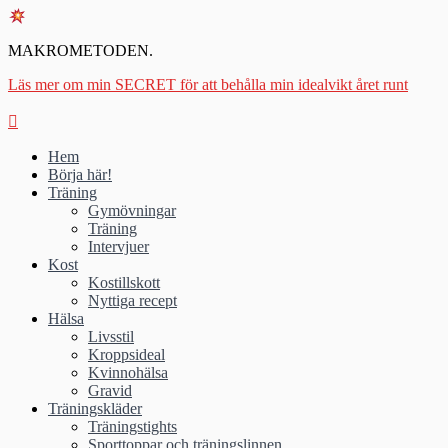
MAKROMETODEN.
Läs mer om min SECRET för att behålla min idealvikt året runt
Hem
Börja här!
Träning
Gymövningar
Träning
Intervjuer
Kost
Kostillskott
Nyttiga recept
Hälsa
Livsstil
Kroppsideal
Kvinnohälsa
Gravid
Träningskläder
Träningstights
Sporttoppar och träningslinnen