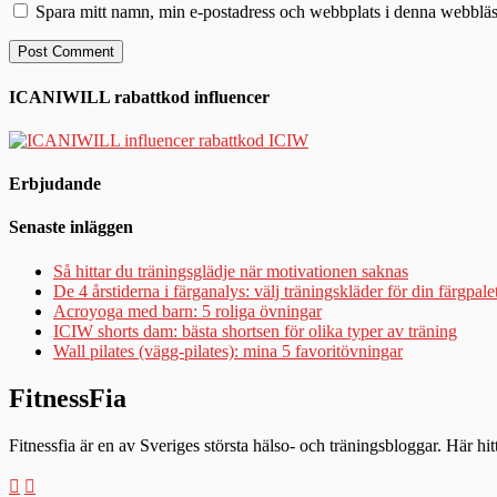
Spara mitt namn, min e-postadress och webbplats i denna webbläsa
ICANIWILL rabattkod influencer
Erbjudande
Senaste inläggen
Så hittar du träningsglädje när motivationen saknas
De 4 årstiderna i färganalys: välj träningskläder för din färgpale
Acroyoga med barn: 5 roliga övningar
ICIW shorts dam: bästa shortsen för olika typer av träning
Wall pilates (vägg-pilates): mina 5 favoritövningar
FitnessFia
Fitnessfia är en av Sveriges största hälso- och träningsbloggar. Här hi