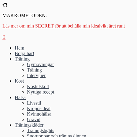
💥
MAKROMETODEN.
Läs mer om min SECRET för att behålla min idealvikt året runt
Hem
Börja här!
Träning
Gymövningar
Träning
Intervjuer
Kost
Kostillskott
Nyttiga recept
Hälsa
Livsstil
Kroppsideal
Kvinnohälsa
Gravid
Träningskläder
Träningstights
Sporttoppar och träningslinnen