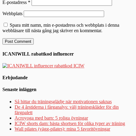
E-postadress
*
Webbplats
Spara mitt namn, min e-postadress och webbplats i denna
webbläsare till nästa gång jag skriver en kommentar.
ICANIWILL rabattkod influencer
Erbjudande
Senaste inläggen
Så hittar du träningsglädje när motivationen saknas
De 4 årstiderna i färganalys: välj träningskläder för din
färgpalett
Acroyoga med barn: 5 roliga övningar
ICIW shorts dam: bästa shortsen för olika typer av träning
Wall pilates (vägg-pilates): mina 5 favoritövningar