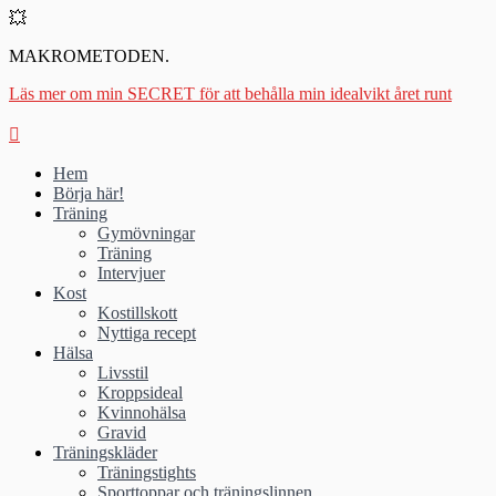
💥
MAKROMETODEN.
Läs mer om min SECRET för att behålla min idealvikt året runt
Hem
Börja här!
Träning
Gymövningar
Träning
Intervjuer
Kost
Kostillskott
Nyttiga recept
Hälsa
Livsstil
Kroppsideal
Kvinnohälsa
Gravid
Träningskläder
Träningstights
Sporttoppar och träningslinnen