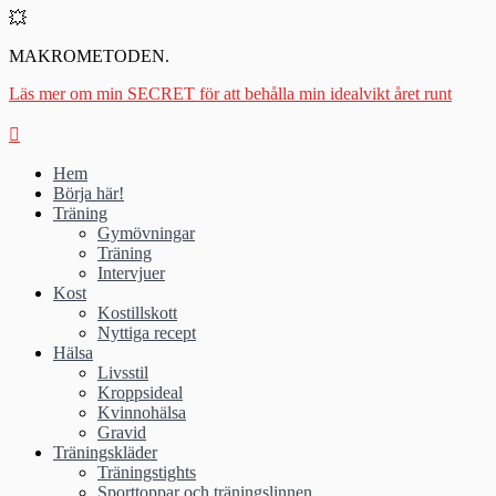
💥
MAKROMETODEN.
Läs mer om min SECRET för att behålla min idealvikt året runt
Hem
Börja här!
Träning
Gymövningar
Träning
Intervjuer
Kost
Kostillskott
Nyttiga recept
Hälsa
Livsstil
Kroppsideal
Kvinnohälsa
Gravid
Träningskläder
Träningstights
Sporttoppar och träningslinnen