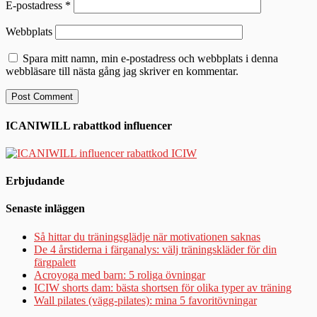
E-postadress
*
Webbplats
Spara mitt namn, min e-postadress och webbplats i denna
webbläsare till nästa gång jag skriver en kommentar.
ICANIWILL rabattkod influencer
Erbjudande
Senaste inläggen
Så hittar du träningsglädje när motivationen saknas
De 4 årstiderna i färganalys: välj träningskläder för din
färgpalett
Acroyoga med barn: 5 roliga övningar
ICIW shorts dam: bästa shortsen för olika typer av träning
Wall pilates (vägg-pilates): mina 5 favoritövningar