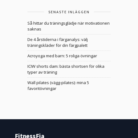
SENASTE INLÄGGEN
Så hittar du träningsglädje när motivationen
saknas
De 4 årstiderna i färganalys: välj
träningskläder för din färgpalett
Acroyoga med barn: 5 roliga övningar
ICIW shorts dam: bästa shortsen för olika
typer av träning
Wall pilates (vägg-pilates): mina 5
favoritövningar
FitnessFia