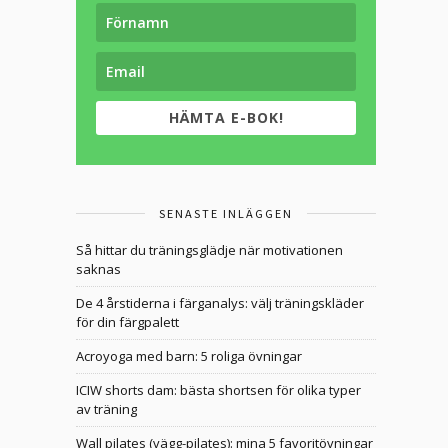
HÄMTA E-BOK!
SENASTE INLÄGGEN
Så hittar du träningsglädje när motivationen
saknas
De 4 årstiderna i färganalys: välj träningskläder
för din färgpalett
Acroyoga med barn: 5 roliga övningar
ICIW shorts dam: bästa shortsen för olika typer
av träning
Wall pilates (vägg-pilates): mina 5 favoritövningar