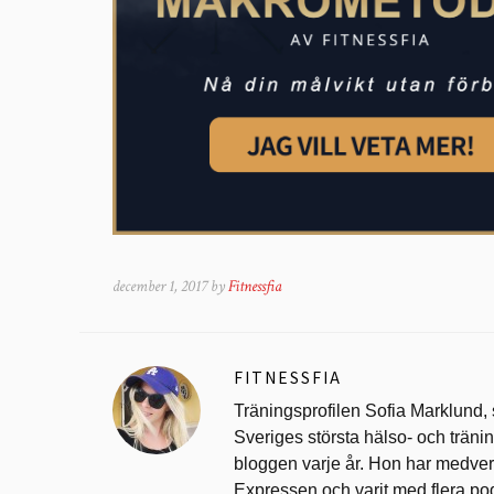
december 1, 2017 by
Fitnessfia
FITNESSFIA
Träningsprofilen Sofia Marklund,
Sveriges största hälso- och trän
bloggen varje år. Hon har medverk
Expressen och varit med flera po