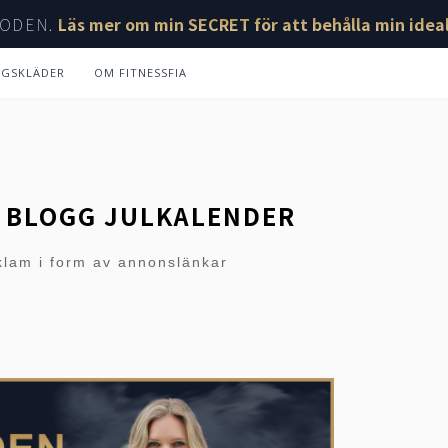
ODEN.
Läs mer om min SECRET för att behålla min ideal
NGSKLÄDER
OM FITNESSFIA
Y BLOGG JULKALENDER
klam i form av annonslänkar