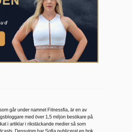
 som går under namnet Fitnessfia, är en av
ingsbloggare med över 1,5 miljon besökare på
at i artiklar i rikstäckande medier så som
dcasts. Dessutom har Sofia publicerat en bok