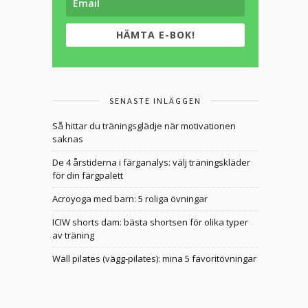
HÄMTA E-BOK!
SENASTE INLÄGGEN
Så hittar du träningsglädje när motivationen
saknas
De 4 årstiderna i färganalys: välj träningskläder
för din färgpalett
Acroyoga med barn: 5 roliga övningar
ICIW shorts dam: bästa shortsen för olika typer
av träning
Wall pilates (vägg-pilates): mina 5 favoritövningar