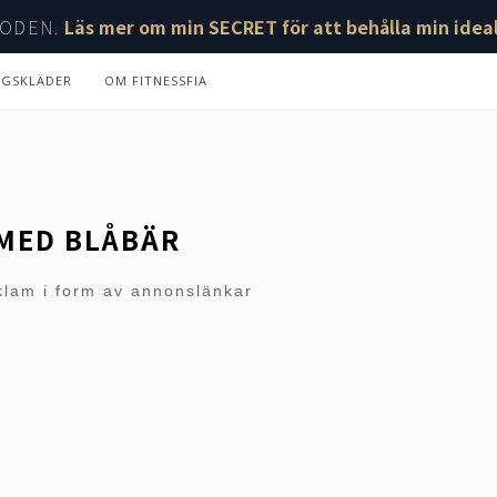
ODEN.
Läs mer om min SECRET för att behålla min ideal
NGSKLÄDER
OM FITNESSFIA
 MED BLÅBÄR
klam i form av annonslänkar