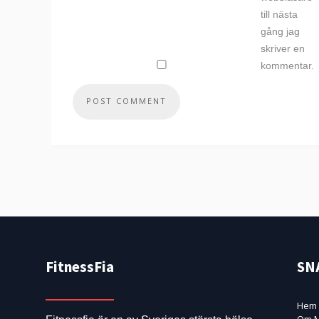
till nästa
gång jag
skriver en
kommentar.
FitnessFia
SN
Hem