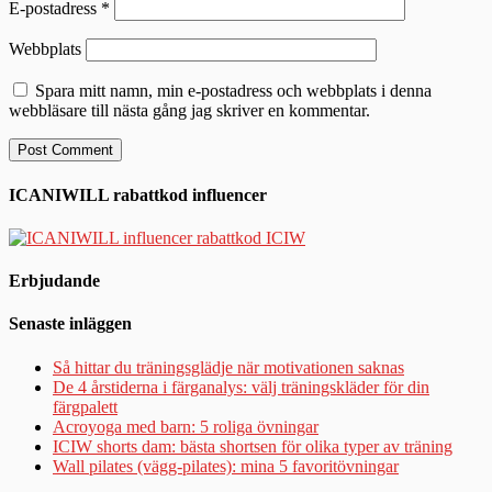
E-postadress
*
Webbplats
Spara mitt namn, min e-postadress och webbplats i denna
webbläsare till nästa gång jag skriver en kommentar.
ICANIWILL rabattkod influencer
Erbjudande
Senaste inläggen
Så hittar du träningsglädje när motivationen saknas
De 4 årstiderna i färganalys: välj träningskläder för din
färgpalett
Acroyoga med barn: 5 roliga övningar
ICIW shorts dam: bästa shortsen för olika typer av träning
Wall pilates (vägg-pilates): mina 5 favoritövningar