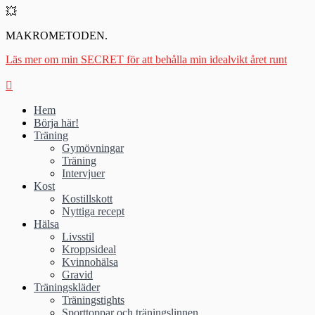
💥
MAKROMETODEN.
Läs mer om min SECRET för att behålla min idealvikt året runt
Hem
Börja här!
Träning
Gymövningar
Träning
Intervjuer
Kost
Kostillskott
Nyttiga recept
Hälsa
Livsstil
Kroppsideal
Kvinnohälsa
Gravid
Träningskläder
Träningstights
Sporttoppar och träningslinnen