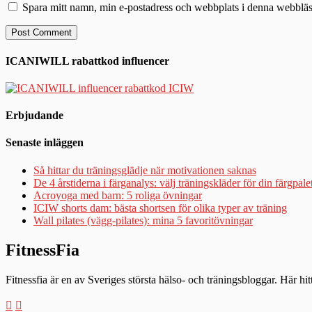
Spara mitt namn, min e-postadress och webbplats i denna webbläsa
ICANIWILL rabattkod influencer
Erbjudande
Senaste inläggen
Så hittar du träningsglädje när motivationen saknas
De 4 årstiderna i färganalys: välj träningskläder för din färgpale
Acroyoga med barn: 5 roliga övningar
ICIW shorts dam: bästa shortsen för olika typer av träning
Wall pilates (vägg-pilates): mina 5 favoritövningar
FitnessFia
Fitnessfia är en av Sveriges största hälso- och träningsbloggar. Här hi