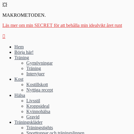
💥
MAKROMETODEN.
Läs mer om min SECRET för att behålla min idealvikt året runt
Hem
Börja här!
Träning
Gymövningar
Träning
Intervjuer
Kost
Kostillskott
Nyttiga recept
Hälsa
Livsstil
Kroppsideal
Kvinnohälsa
Gravid
Träningskläder
Träningstights
Sporttoppar och träningslinnen