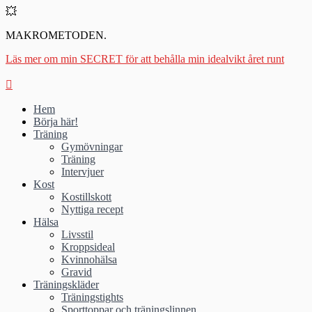
💥
MAKROMETODEN.
Läs mer om min SECRET för att behålla min idealvikt året runt
Hem
Börja här!
Träning
Gymövningar
Träning
Intervjuer
Kost
Kostillskott
Nyttiga recept
Hälsa
Livsstil
Kroppsideal
Kvinnohälsa
Gravid
Träningskläder
Träningstights
Sporttoppar och träningslinnen