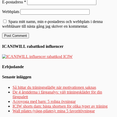
E-postadress
*
Webbplats
Spara mitt namn, min e-postadress och webbplats i denna
webbläsare till nästa gång jag skriver en kommentar.
ICANIWILL rabattkod influencer
Erbjudande
Senaste inläggen
Så hittar du träningsglädje när motivationen saknas
De 4 årstiderna i färganalys: välj träningskläder för din
färgpalett
Acroyoga med barn: 5 roliga övningar
ICIW shorts dam: bästa shortsen för olika typer av träning
Wall pilates (vägg-pilates): mina 5 favoritövningar