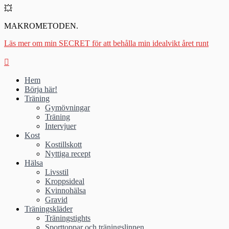
💥
MAKROMETODEN.
Läs mer om min SECRET för att behålla min idealvikt året runt
Hem
Börja här!
Träning
Gymövningar
Träning
Intervjuer
Kost
Kostillskott
Nyttiga recept
Hälsa
Livsstil
Kroppsideal
Kvinnohälsa
Gravid
Träningskläder
Träningstights
Sporttoppar och träningslinnen