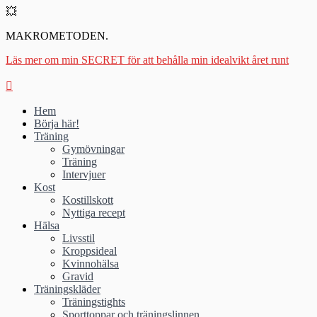
💥
MAKROMETODEN.
Läs mer om min SECRET för att behålla min idealvikt året runt
Hem
Börja här!
Träning
Gymövningar
Träning
Intervjuer
Kost
Kostillskott
Nyttiga recept
Hälsa
Livsstil
Kroppsideal
Kvinnohälsa
Gravid
Träningskläder
Träningstights
Sporttoppar och träningslinnen