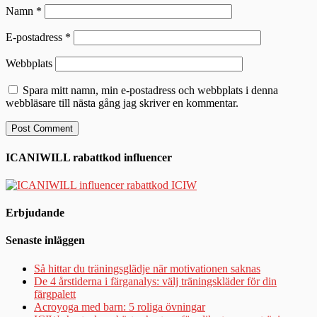
Namn
*
E-postadress
*
Webbplats
Spara mitt namn, min e-postadress och webbplats i denna
webbläsare till nästa gång jag skriver en kommentar.
ICANIWILL rabattkod influencer
Erbjudande
Senaste inläggen
Så hittar du träningsglädje när motivationen saknas
De 4 årstiderna i färganalys: välj träningskläder för din
färgpalett
Acroyoga med barn: 5 roliga övningar