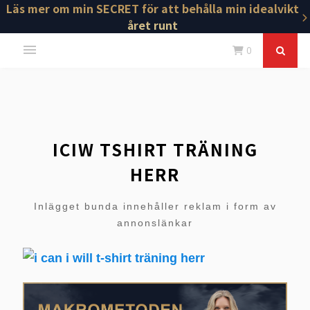
Läs mer om min SECRET för att behålla min idealvikt
året runt
0
ICIW TSHIRT TRÄNING
HERR
Inlägget bunda innehåller reklam i form av
annonslänkar