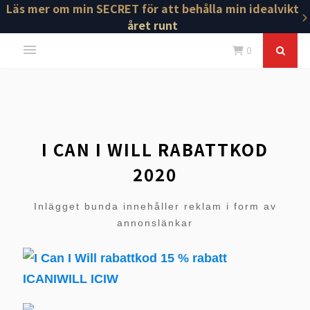
Läs mer om min SECRET för att behålla min idealvikt
året runt
0
I CAN I WILL RABATTKOD
2020
Inlägget bunda innehåller reklam i form av
annonslänkar