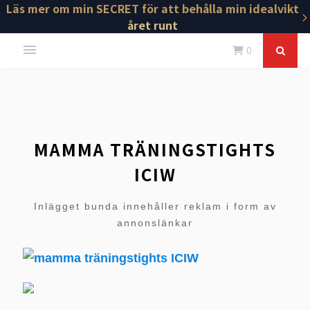
Läs mer om min SECRET för att behålla min idealvikt
året runt
0
MAMMA TRÄNINGSTIGHTS
ICIW
Inlägget bunda innehåller reklam i form av
annonslänkar