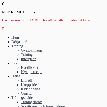
💥
MAKROMETODEN.
Läs mer om min SECRET för att behålla min idealvikt året runt
Hem
Börja här!
Träning
Gymövningar
Träning
Intervjuer
Kost
Kostillskott
Nyttiga recept
Hälsa
Livsstil
Kroppsideal
Kvinnohälsa
Gravid
Träningskläder
Träningstights
Sporttoppar och träningslinnen