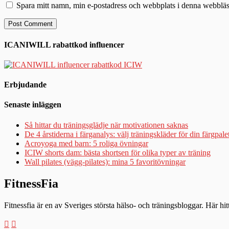
Spara mitt namn, min e-postadress och webbplats i denna webbläsa
ICANIWILL rabattkod influencer
Erbjudande
Senaste inläggen
Så hittar du träningsglädje när motivationen saknas
De 4 årstiderna i färganalys: välj träningskläder för din färgpale
Acroyoga med barn: 5 roliga övningar
ICIW shorts dam: bästa shortsen för olika typer av träning
Wall pilates (vägg-pilates): mina 5 favoritövningar
FitnessFia
Fitnessfia är en av Sveriges största hälso- och träningsbloggar. Här hi