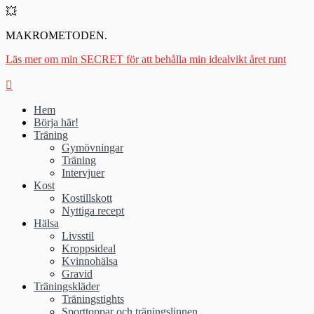
💥
MAKROMETODEN.
Läs mer om min SECRET för att behålla min idealvikt året runt
Hem
Börja här!
Träning
Gymövningar
Träning
Intervjuer
Kost
Kostillskott
Nyttiga recept
Hälsa
Livsstil
Kroppsideal
Kvinnohälsa
Gravid
Träningskläder
Träningstights
Sporttoppar och träningslinnen