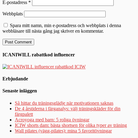
E-postadress
*
Webbplats
Spara mitt namn, min e-postadress och webbplats i denna
webbläsare till nästa gång jag skriver en kommentar.
ICANIWILL rabattkod influencer
Erbjudande
Senaste inläggen
Så hittar du träningsglädje när motivationen saknas
De 4 årstiderna i färganalys: välj träningskläder för din
färgpalett
Acroyoga med barn: 5 roliga övningar
ICIW shorts dam: bästa shortsen för olika typer av träning
Wall pilates (vägg-pilates): mina 5 favoritövningar