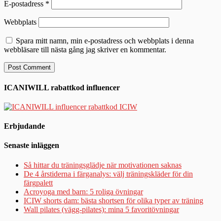
E-postadress
*
Webbplats
Spara mitt namn, min e-postadress och webbplats i denna
webbläsare till nästa gång jag skriver en kommentar.
ICANIWILL rabattkod influencer
Erbjudande
Senaste inläggen
Så hittar du träningsglädje när motivationen saknas
De 4 årstiderna i färganalys: välj träningskläder för din
färgpalett
Acroyoga med barn: 5 roliga övningar
ICIW shorts dam: bästa shortsen för olika typer av träning
Wall pilates (vägg-pilates): mina 5 favoritövningar