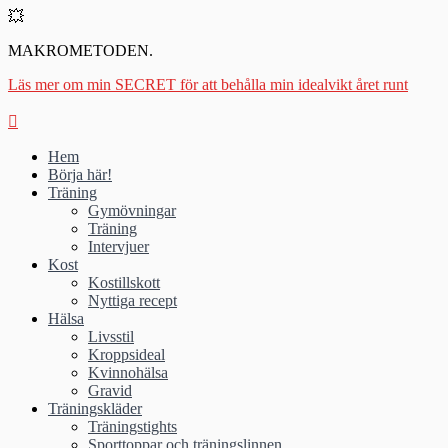
💥
MAKROMETODEN.
Läs mer om min SECRET för att behålla min idealvikt året runt
Hem
Börja här!
Träning
Gymövningar
Träning
Intervjuer
Kost
Kostillskott
Nyttiga recept
Hälsa
Livsstil
Kroppsideal
Kvinnohälsa
Gravid
Träningskläder
Träningstights
Sporttoppar och träningslinnen