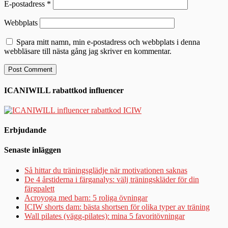
E-postadress
*
Webbplats
Spara mitt namn, min e-postadress och webbplats i denna
webbläsare till nästa gång jag skriver en kommentar.
ICANIWILL rabattkod influencer
Erbjudande
Senaste inläggen
Så hittar du träningsglädje när motivationen saknas
De 4 årstiderna i färganalys: välj träningskläder för din
färgpalett
Acroyoga med barn: 5 roliga övningar
ICIW shorts dam: bästa shortsen för olika typer av träning
Wall pilates (vägg-pilates): mina 5 favoritövningar