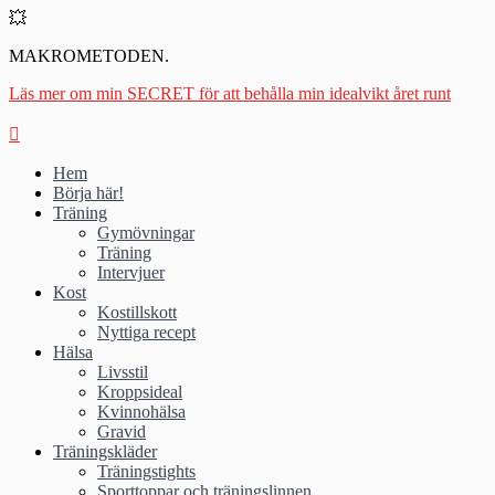
💥
MAKROMETODEN.
Läs mer om min SECRET för att behålla min idealvikt året runt
Hem
Börja här!
Träning
Gymövningar
Träning
Intervjuer
Kost
Kostillskott
Nyttiga recept
Hälsa
Livsstil
Kroppsideal
Kvinnohälsa
Gravid
Träningskläder
Träningstights
Sporttoppar och träningslinnen