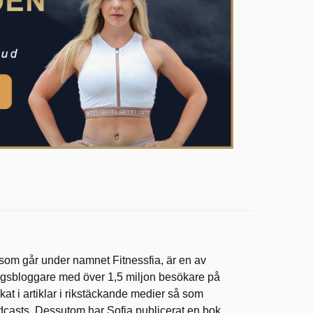
 som går under namnet Fitnessfia, är en av
ingsbloggare med över 1,5 miljon besökare på
at i artiklar i rikstäckande medier så som
dcasts. Dessutom har Sofia publicerat en bok