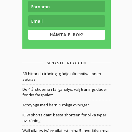
HÄMTA E-BOK!
SENASTE INLÄGGEN
Så hittar du träningsglädje när motivationen
saknas
De 4 årstiderna i färganalys: välj träningskläder
för din färgpalett
Acroyoga med barn: 5 roliga övningar
ICIW shorts dam: bästa shortsen för olika typer
av träning
Wall pilates (vägg-pilates): mina 5 favoritövningar