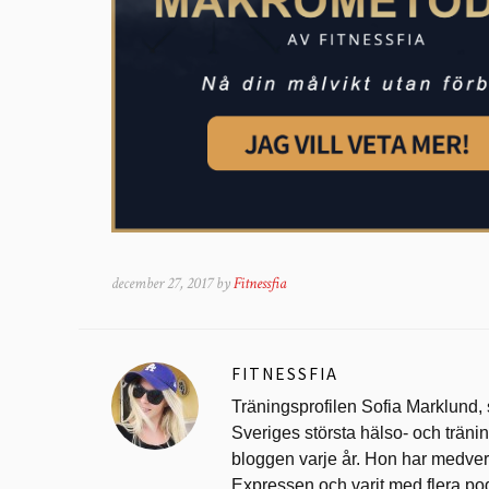
december 27, 2017 by
Fitnessfia
FITNESSFIA
Träningsprofilen Sofia Marklund,
Sveriges största hälso- och trän
bloggen varje år. Hon har medverk
Expressen och varit med flera po