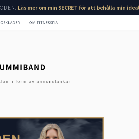
ODEN.
Läs mer om min SECRET för att behålla min ideal
NGSKLÄDER
OM FITNESSFIA
GUMMIBAND
klam i form av annonslänkar