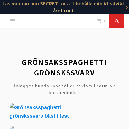
Läs mer om min SECRET för att behålla min idealvikt
året runt
0
GRÖNSAKSSPAGHETTI
GRÖNSKSSVARV
Inlägget bunda innehåller reklam i form av
annonslänkar