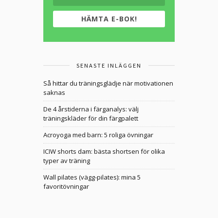
HÄMTA E-BOK!
SENASTE INLÄGGEN
Så hittar du träningsglädje när motivationen
saknas
De 4 årstiderna i färganalys: välj
träningskläder för din färgpalett
Acroyoga med barn: 5 roliga övningar
ICIW shorts dam: bästa shortsen för olika
typer av träning
Wall pilates (vägg-pilates): mina 5
favoritövningar