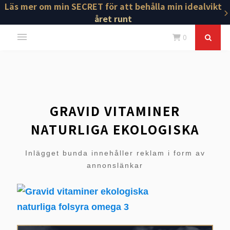
Läs mer om min SECRET för att behålla min idealvikt
året runt
0
GRAVID VITAMINER
NATURLIGA EKOLOGISKA
Inlägget bunda innehåller reklam i form av
annonslänkar