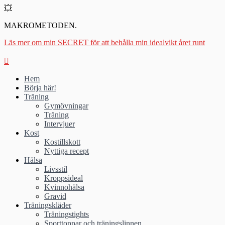
💥
MAKROMETODEN.
Läs mer om min SECRET för att behålla min idealvikt året runt
Hem
Börja här!
Träning
Gymövningar
Träning
Intervjuer
Kost
Kostillskott
Nyttiga recept
Hälsa
Livsstil
Kroppsideal
Kvinnohälsa
Gravid
Träningskläder
Träningstights
Sporttoppar och träningslinnen