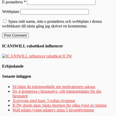
E-postadress
*
Webbplats
Spara mitt namn, min e-postadress och webbplats i denna
webbläsare till nästa gång jag skriver en kommentar.
ICANIWILL rabattkod influencer
Erbjudande
Senaste inläggen
Så hittar du träningsglädje när motivationen saknas
De 4 årstiderna i färganalys: välj träningskläder för din
färgpalett
Acroyoga med barn: 5 roliga övningar
ICIW shorts dam: bästa shortsen för olika typer av träning
Wall pilates (vägg-pilates): mina 5 favoritövningar