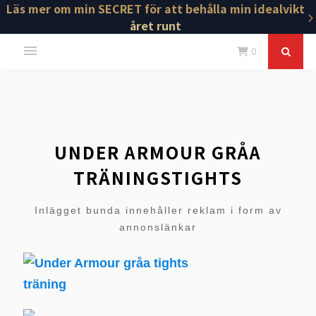
Läs mer om min SECRET för att behålla min idealvikt
året runt
0
UNDER ARMOUR GRÅA
TRÄNINGSTIGHTS
Inlägget bunda innehåller reklam i form av
annonslänkar