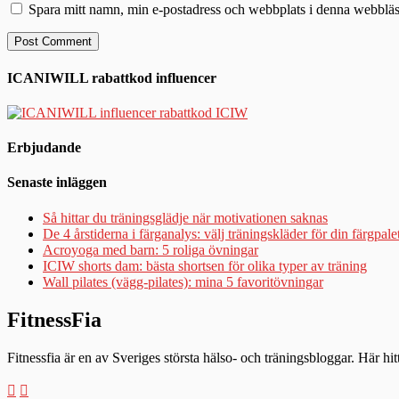
Spara mitt namn, min e-postadress och webbplats i denna webbläsa
ICANIWILL rabattkod influencer
Erbjudande
Senaste inläggen
Så hittar du träningsglädje när motivationen saknas
De 4 årstiderna i färganalys: välj träningskläder för din färgpale
Acroyoga med barn: 5 roliga övningar
ICIW shorts dam: bästa shortsen för olika typer av träning
Wall pilates (vägg-pilates): mina 5 favoritövningar
FitnessFia
Fitnessfia är en av Sveriges största hälso- och träningsbloggar. Här hi