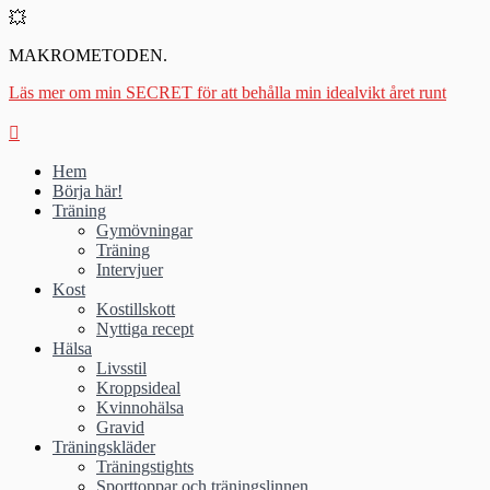
💥
MAKROMETODEN.
Läs mer om min SECRET för att behålla min idealvikt året runt
Hem
Börja här!
Träning
Gymövningar
Träning
Intervjuer
Kost
Kostillskott
Nyttiga recept
Hälsa
Livsstil
Kroppsideal
Kvinnohälsa
Gravid
Träningskläder
Träningstights
Sporttoppar och träningslinnen