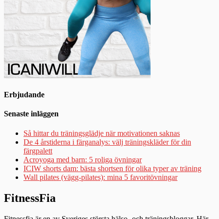
Erbjudande
Senaste inläggen
Så hittar du träningsglädje när motivationen saknas
De 4 årstiderna i färganalys: välj träningskläder för din
färgpalett
Acroyoga med barn: 5 roliga övningar
ICIW shorts dam: bästa shortsen för olika typer av träning
Wall pilates (vägg-pilates): mina 5 favoritövningar
FitnessFia
Fitnessfia är en av Sveriges största hälso- och träningsbloggar. Här