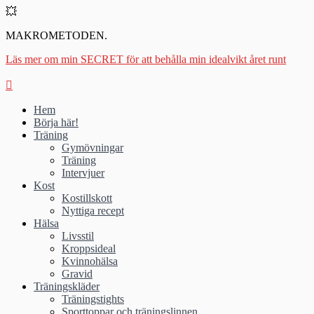
💥
MAKROMETODEN.
Läs mer om min SECRET för att behålla min idealvikt året runt
Hem
Börja här!
Träning
Gymövningar
Träning
Intervjuer
Kost
Kostillskott
Nyttiga recept
Hälsa
Livsstil
Kroppsideal
Kvinnohälsa
Gravid
Träningskläder
Träningstights
Sporttoppar och träningslinnen