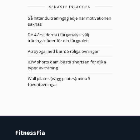
SENASTE INLÄGGEN
Så hittar du träningsglädje när motivationen
saknas
De 4 årstiderna i färganalys: välj
träningskläder för din färgpalett
Acroyoga med barn: 5 roliga övningar
ICIW shorts dam: bästa shortsen för olika
typer av träning
Wall pilates (vägg-pilates): mina 5
favoritövningar
FitnessFia