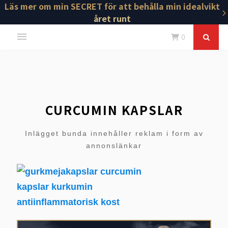
Läs mer om min SECRET för att behålla min idealvikt
året runt
0
CURCUMIN KAPSLAR
Inlägget bunda innehåller reklam i form av
annonslänkar