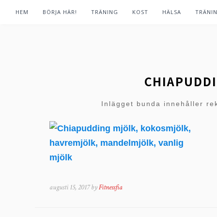
HEM
BÖRJA HÄR!
TRÄNING
KOST
HÄLSA
TRÄNI
CHIAPUDD
Inlägget bunda innehåller re
augusti 15, 2017 by
Fitnessfia