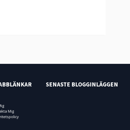
ABBLÄNKAR
SENASTE BLOGGINLÄGGEN
ig
akta Mig
ritetspolicy