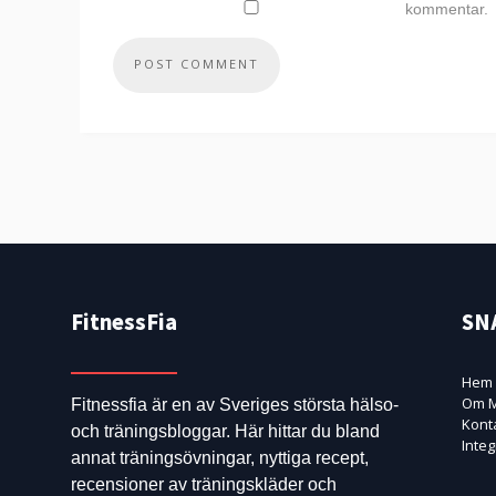
kommentar.
FitnessFia
SN
Hem
Om M
Fitnessfia är en av Sveriges största hälso-
Kont
och träningsbloggar. Här hittar du bland
Integ
annat träningsövningar, nyttiga recept,
recensioner av träningskläder och