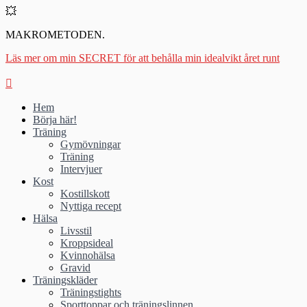
💥
MAKROMETODEN.
Läs mer om min SECRET för att behålla min idealvikt året runt
Hem
Börja här!
Träning
Gymövningar
Träning
Intervjuer
Kost
Kostillskott
Nyttiga recept
Hälsa
Livsstil
Kroppsideal
Kvinnohälsa
Gravid
Träningskläder
Träningstights
Sporttoppar och träningslinnen