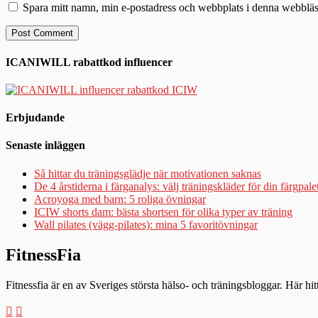
Spara mitt namn, min e-postadress och webbplats i denna webbläsa
ICANIWILL rabattkod influencer
Erbjudande
Senaste inläggen
Så hittar du träningsglädje när motivationen saknas
De 4 årstiderna i färganalys: välj träningskläder för din färgpale
Acroyoga med barn: 5 roliga övningar
ICIW shorts dam: bästa shortsen för olika typer av träning
Wall pilates (vägg-pilates): mina 5 favoritövningar
FitnessFia
Fitnessfia är en av Sveriges största hälso- och träningsbloggar. Här hi