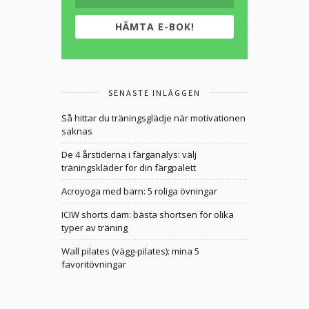
HÄMTA E-BOK!
SENASTE INLÄGGEN
Så hittar du träningsglädje när motivationen
saknas
De 4 årstiderna i färganalys: välj
träningskläder för din färgpalett
Acroyoga med barn: 5 roliga övningar
ICIW shorts dam: bästa shortsen för olika
typer av träning
Wall pilates (vägg-pilates): mina 5
favoritövningar