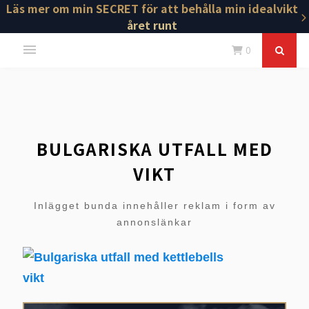
Läs mer om min SECRET för att behålla min idealvikt
året runt
0
BULGARISKA UTFALL MED
VIKT
Inlägget bunda innehåller reklam i form av
annonslänkar