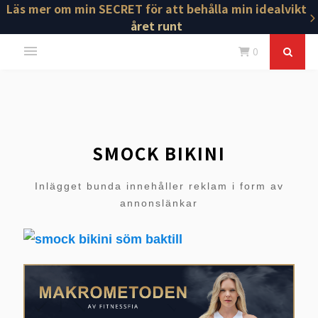
Läs mer om min SECRET för att behålla min idealvikt
året runt
0
SMOCK BIKINI
Inlägget bunda innehåller reklam i form av
annonslänkar